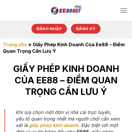
Chuyển
đến
nội
dung
ĐĂNG NHẬP
ĐĂNG KÝ
Trang chủ
»
Giấy Phép Kinh Doanh Của Ee88 – Điểm
Quan Trọng Cần Lưu Ý
GIẤY PHÉP KINH DOANH
CỦA EE88 – ĐIỂM QUAN
TRỌNG CẦN LƯU Ý
Khi lựa chọn một đơn vị nhà cái trực tuyến,
yếu tố quan trọng nhất mà người chơi cần xem
xét là
giấy phép kinh doanh
. Đặc biệt với một
đơn vị uy tín hàng đầu như
EE88
, giấy phép