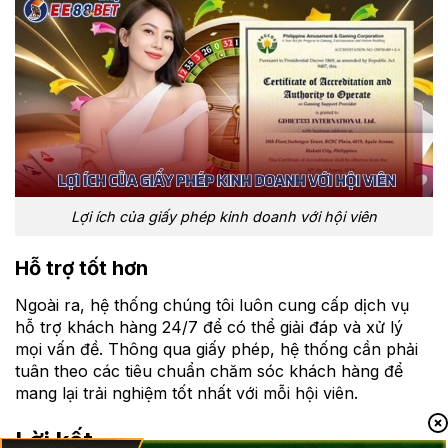
Lợi ích của giấy phép kinh doanh với hội viên
Hỗ trợ tốt hơn
Ngoài ra, hệ thống chúng tôi luôn cung cấp dịch vụ
hỗ trợ khách hàng 24/7 để có thể giải đáp và xử lý
mọi vấn đề. Thông qua giấy phép, hệ thống cần phải
tuân theo các tiêu chuẩn chăm sóc khách hàng để
mang lại trải nghiệm tốt nhất với mỗi hội viên.
Lời kết