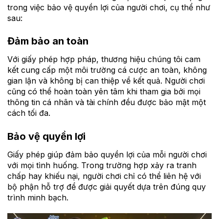
trong việc bảo vệ quyền lợi của người chơi, cụ thể như
sau:
Đảm bảo an toàn
Với giấy phép hợp pháp, thương hiệu chúng tôi cam
kết cung cấp một môi trường cá cược an toàn, không
gian lận và không bị can thiệp về kết quả. Người chơi
cũng có thể hoàn toàn yên tâm khi tham gia bởi mọi
thông tin cá nhân và tài chính đều được bảo mật một
cách tối đa.
Bảo vệ quyền lợi
Giấy phép giúp đảm bảo quyền lợi của mỗi người chơi
với mọi tình huống. Trong trường hợp xảy ra tranh
chấp hay khiếu nại, người chơi chỉ có thể liên hệ với
bộ phận hỗ trợ để được giải quyết dựa trên đúng quy
trình minh bạch.