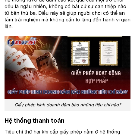
đều là ngẫu nhiên, không có bất cứ sự can thiệp nào
từ bên thứ ba. Điều này sẽ giúp người chơi có thể an
tâm trải nghiệm mà không cần lo lắng đến hành vi gian
lận.
Giấy phép kinh doanh đảm bảo những tiêu chí nào?
Hệ thống thanh toán
Tiêu chí thứ hai khi cấp giấy phép nằm ở hệ thống