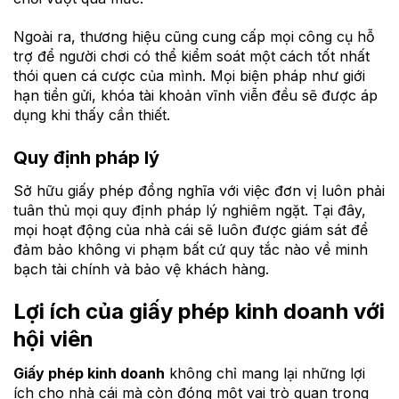
Ngoài ra, thương hiệu cũng cung cấp mọi công cụ hỗ
trợ để người chơi có thể kiểm soát một cách tốt nhất
thói quen cá cược của mình. Mọi biện pháp như giới
hạn tiền gửi, khóa tài khoản vĩnh viễn đều sẽ được áp
dụng khi thấy cần thiết.
Quy định pháp lý
Sở hữu giấy phép đồng nghĩa với việc đơn vị luôn phải
tuân thủ mọi quy định pháp lý nghiêm ngặt. Tại đây,
mọi hoạt động của nhà cái sẽ luôn được giám sát để
đảm bảo không vi phạm bất cứ quy tắc nào về minh
bạch tài chính và bảo vệ khách hàng.
Lợi ích của giấy phép kinh doanh với
hội viên
Giấy phép kinh doanh
không chỉ mang lại những lợi
ích cho nhà cái mà còn đóng một vai trò quan trọng