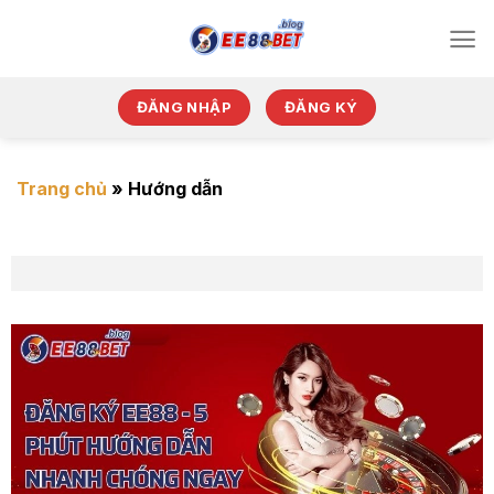
Chuyển
đến
nội
dung
ĐĂNG NHẬP
ĐĂNG KÝ
Trang chủ
»
Hướng dẫn