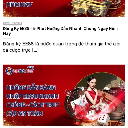
HƯỚNG DẪN
Đăng Ký EE88 – 5 Phút Hướng Dẫn Nhanh Chóng Ngay Hôm
Nay
Đăng ký EE88 là bước quan trọng để tham gia thế giới
cá cược trực [...]