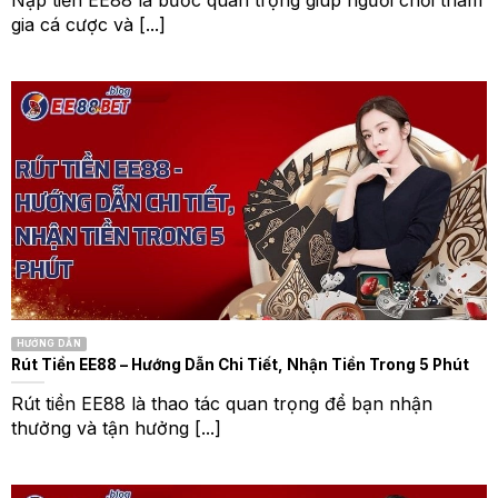
Nạp tiền EE88 là bước quan trọng giúp người chơi tham
gia cá cược và [...]
HƯỚNG DẪN
Rút Tiền EE88 – Hướng Dẫn Chi Tiết, Nhận Tiền Trong 5 Phút
Rút tiền EE88 là thao tác quan trọng để bạn nhận
thưởng và tận hưởng [...]