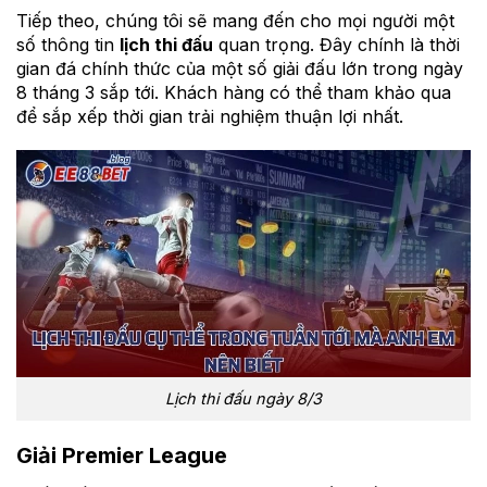
Tiếp theo, chúng tôi sẽ mang đến cho mọi người một
số thông tin
lịch thi đấu
quan trọng. Đây chính là thời
gian đá chính thức của một số giải đấu lớn trong ngày
8 tháng 3 sắp tới. Khách hàng có thể tham khảo qua
để sắp xếp thời gian trải nghiệm thuận lợi nhất.
Lịch thi đấu ngày 8/3
Giải Premier League