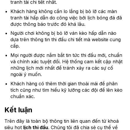
tranh tài chi tiết nhất.
Khách hàng không cần lo lắng bị bỏ lỡ các màn
tranh tài hấp dẫn do công việc bởi lịch bóng đá đã
được thông báo trước đó khá lâu.
Người chơi không bị bỏ lỡ ván kèo hấp dẫn nào
dựa trên thông tin thi đấu chi tiết mà website cung
cấp.
Mọi người được nắm bắt tin tức thi đấu mới, chuẩn
và chính xác tuyệt đối. Hệ thống cam kết cập nhật
những lịch mới nhất để tránh xảy ra các sự cố
ngoài ý muốn.
Khách hàng có thêm thời gian thoải mái để phân
tích cũng như tìm hiểu kỹ lưỡng các đội để lên kèo
chuẩn xác.
Kết luận
Trên đây là toàn bộ thông tin liên quan đến từ khoá
siêu hot
lịch thi đấu
. Chúng tôi đã chia sẻ cụ thể về