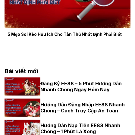
5 Mẹo Soi Kèo Hữu Ích Cho Tân Thủ Nhất Định Phải Biết
Bài viết mới
Đăng Ký EE88 – 5 Phút Hướng Dẫn
Nhanh Chóng Ngay Hôm Nay
Hướng Dẫn Đăng Nhập EE88 Nhanh
Chóng – Cách Truy Cập An Toàn
Hướng Dẫn Nạp Tiền EE88 Nhanh
Chóng – 1 Phút Là Xong