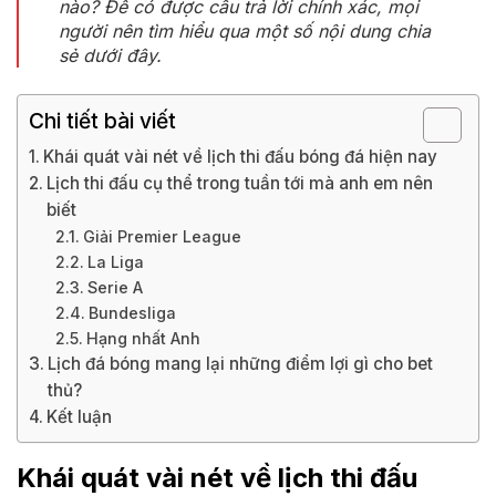
nào? Để có được câu trả lời chính xác, mọi
người nên tìm hiểu qua một số nội dung chia
sẻ dưới đây.
Chi tiết bài viết
Khái quát vài nét về lịch thi đấu bóng đá hiện nay
Lịch thi đấu cụ thể trong tuần tới mà anh em nên
biết
Giải Premier League
La Liga
Serie A
Bundesliga
Hạng nhất Anh
Lịch đá bóng mang lại những điểm lợi gì cho bet
thủ?
Kết luận
Khái quát vài nét về lịch thi đấu