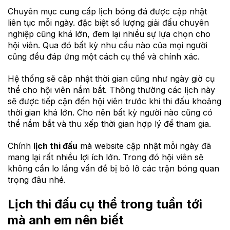
Chuyên mục cung cấp lịch bóng đá được cập nhật
liên tục mỗi ngày. đặc biệt số lượng giải đấu chuyên
nghiệp cũng khá lớn, đem lại nhiều sự lựa chọn cho
hội viên. Qua đó bất kỳ nhu cầu nào của mọi người
cũng đều đáp ứng một cách cụ thể và chính xác.
Hệ thống sẽ cập nhật thời gian cũng như ngày giờ cụ
thể cho hội viên nắm bắt. Thông thường các lịch này
sẽ được tiếp cận đến hội viên trước khi thi đấu khoảng
thời gian khá lớn. Cho nên bất kỳ người nào cũng có
thể nắm bắt và thu xếp thời gian hợp lý để tham gia.
Chính
lịch thi đấu
mà website cập nhật mỗi ngày đã
mang lại rất nhiều lợi ích lớn. Trong đó hội viên sẽ
không cần lo lắng vấn đề bị bỏ lỡ các trận bóng quan
trọng đâu nhé.
Lịch thi đấu cụ thể trong tuần tới
mà anh em nên biết