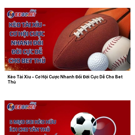
Kèo Tài Xỉu – Cơ Hội Cược Nhanh Đổi Đời Cực Dễ Cho Bet
Thủ