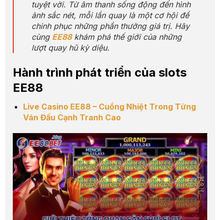
tuyệt vời. Từ âm thanh sống động đến hình
ảnh sắc nét, mỗi lần quay là một cơ hội để
chinh phục những phần thưởng giá trị. Hãy
cùng
EE88
khám phá thế giới của những
lượt quay hũ kỳ diệu.
Hành trình phát triển của slots
EE88
Live Casino EE88 – Cuồng Nhiệt Trong Từng
Ván Đấu Cạnh Tranh Cao