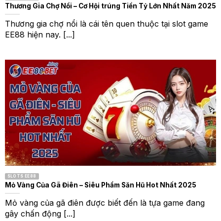
Thương Gia Chợ Nổi – Cơ Hội trúng Tiền Tỷ Lớn Nhất Năm 2025
Thương gia chợ nổi là cái tên quen thuộc tại slot game
EE88 hiện nay. [...]
Chiến lược chơi game cho người mới bắt đầu
Để tham gia trò chơi
một cách trọn vẹn, bạn cần
nắm vững vài mẹo cơ bản. Dưới đây là những chia
sẻ từ người chơi lâu năm, giúp bạn tăng cơ hội
chiến thắng và tránh lãng phí thời gian.
SLOTS EE88
Quản lý ngân sách thông minh
: Hãy xác định số
Mỏ Vàng Của Gã Điên – Siêu Phẩm Săn Hũ Hot Nhất 2025
tiền bạn sẵn sàng chi trước khi bắt đầu. Đừng
Mỏ vàng của gã điên được biết đến là tựa game đang
vượt quá giới hạn để giữ trải nghiệm luôn thoải
gây chấn động [...]
mái.