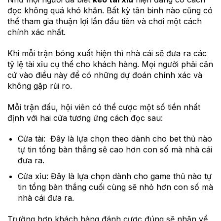
đọc không quá khó khăn. Bất kỳ tân binh nào cũng có
thể tham gia thuận lợi lần đầu tiên và chơi một cách
chính xác nhất.
Khi mỗi trận bóng xuất hiện thì nhà cái sẽ đưa ra các
tỷ lệ tài xỉu cụ thể cho khách hàng. Mọi người phải căn
cứ vào điều này để có những dự đoán chính xác và
không gặp rủi ro.
Mỗi trận đấu, hội viên có thể cược một số tiền nhất
định với hai cửa tương ứng cách đọc sau:
Cửa tài: Đây là lựa chọn theo dành cho bet thủ nào
tự tin tổng bàn thắng sẽ cao hơn con số mà nhà cái
đưa ra.
Cửa xỉu: Đây là lựa chọn dành cho game thủ nào tự
tin tổng bàn thắng cuối cùng sẽ nhỏ hơn con số mà
nhà cái đưa ra.
Trường hợp khách hàng đánh cược đúng sẽ nhận về