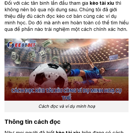
Đối với các tân binh lần đầu tham gia
kèo tài xỉu
thì
không nên bỏ qua nội dung sau. Chúng tôi đã giới
thiệu đầy đủ cách đọc kèo cơ bản cùng các ví dụ
minh học. Do đó mà anh em hoàn toàn có thể tìm hiểu
qua để phần nào trải nghiệm một cách chính xác hơn.
Cách đọc và ví dụ minh hoạ
Thông tin cách đọc
Như mọi người đã biết
kèo tài xỉu
hiện đang có cách