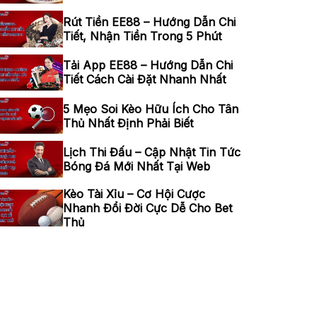
Rút Tiền EE88 – Hướng Dẫn Chi
Tiết, Nhận Tiền Trong 5 Phút
Tải App EE88 – Hướng Dẫn Chi
Tiết Cách Cài Đặt Nhanh Nhất
5 Mẹo Soi Kèo Hữu Ích Cho Tân
Thủ Nhất Định Phải Biết
Lịch Thi Đấu – Cập Nhật Tin Tức
Bóng Đá Mới Nhất Tại Web
Kèo Tài Xỉu – Cơ Hội Cược
Nhanh Đổi Đời Cực Dễ Cho Bet
Thủ