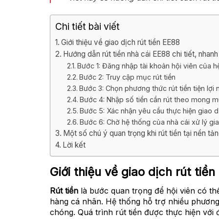
Chi tiết bài viết
Giới thiệu về giao dịch rút tiền EE88
Hướng dẫn rút tiền nhà cái EE88 chi tiết, nhanh
Bước 1: Đăng nhập tài khoản hội viên của h
Bước 2: Truy cập mục rút tiền
Bước 3: Chọn phương thức rút tiền tiện lợi 
Bước 4: Nhập số tiền cần rút theo mong 
Bước 5: Xác nhận yêu cầu thực hiện giao dị
Bước 6: Chờ hệ thống của nhà cái xử lý gi
Một số chú ý quan trọng khi rút tiền tại nền tả
Lời kết
Giới thiệu về giao dịch rút tiề
Rút tiền
là bước quan trọng để hội viên có th
hàng cá nhân. Hệ thống hỗ trợ nhiều phương 
chóng. Quá trình rút tiền được thực hiện với