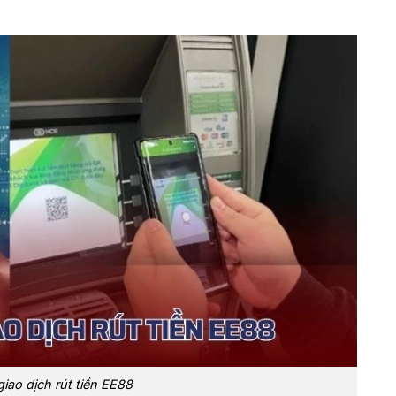
giao dịch rút tiền EE88