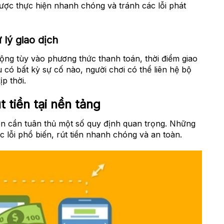
được thực hiện nhanh chóng và tránh các lỗi phát
 lý giao dịch
 động tùy vào phương thức thanh toán, thời điểm giao
 có bất kỳ sự cố nào, người chơi có thể liên hệ bộ
p thời.
t tiền tại nền tảng
iên cần tuân thủ một số quy định quan trọng. Những
c lỗi phổ biến, rút tiền nhanh chóng và an toàn.