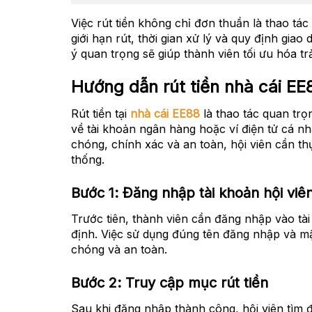
Việc rút tiền không chỉ đơn thuần là thao t
giới hạn rút, thời gian xử lý và quy định gia
ý quan trọng sẽ giúp thành viên tối ưu hóa trả
Hướng dẫn rút tiền nhà cái EE8
Rút tiền tại
nhà cái EE88
là thao tác quan trọ
về tài khoản ngân hàng hoặc ví điện tử cá n
chóng, chính xác và an toàn, hội viên cần th
thống.
Bước 1: Đăng nhập tài khoản hội viê
Trước tiên, thành viên cần đăng nhập vào tài 
định. Việc sử dụng đúng tên đăng nhập và m
chóng và an toàn.
Bước 2: Truy cập mục rút tiền
Sau khi đăng nhập thành công, hội viên tìm đ