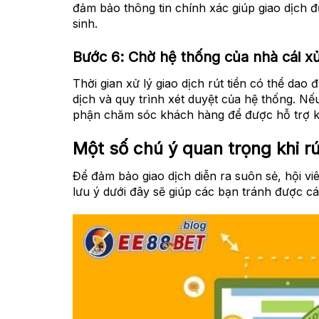
đảm bảo thông tin chính xác giúp giao dịch 
sinh.
Bước 6: Chờ hệ thống của nhà cái xử
Thời gian xử lý giao dịch rút tiền có thể dao
dịch và quy trình xét duyệt của hệ thống. Nếu
phận chăm sóc khách hàng để được hỗ trợ kị
Một số chú ý quan trọng khi rú
Để đảm bảo giao dịch diễn ra suôn sẻ, hội v
lưu ý dưới đây sẽ giúp các bạn tránh được cá