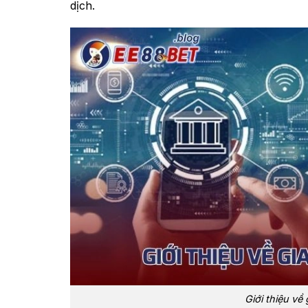
dịch.
Giới thiệu về 