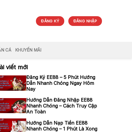
ĐĂNG KÝ
ĐĂNG NHẬP
ẮN CÁ
KHUYẾN MÃI
ài viết mới
Đăng Ký EE88 – 5 Phút Hướng
Dẫn Nhanh Chóng Ngay Hôm
Nay
Hướng Dẫn Đăng Nhập EE88
Nhanh Chóng – Cách Truy Cập
An Toàn
Hướng Dẫn Nạp Tiền EE88
Nhanh Chóng – 1 Phút Là Xong