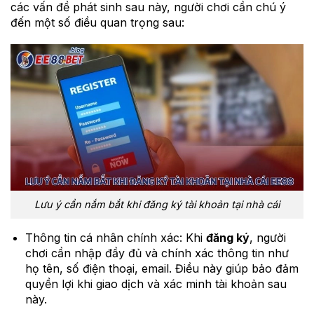
các vấn đề phát sinh sau này, người chơi cần chú ý
đến một số điều quan trọng sau:
Lưu ý cần nắm bắt khi đăng ký tài khoản tại nhà cái
Thông tin cá nhân chính xác: Khi
đăng ký
, người
chơi cần nhập đầy đủ và chính xác thông tin như
họ tên, số điện thoại, email. Điều này giúp bảo đảm
quyền lợi khi giao dịch và xác minh tài khoản sau
này.