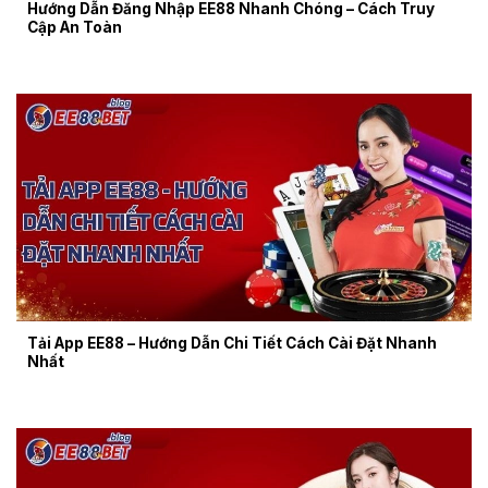
Hướng Dẫn Đăng Nhập EE88 Nhanh Chóng – Cách Truy
Cập An Toàn
Tải App EE88 – Hướng Dẫn Chi Tiết Cách Cài Đặt Nhanh
Nhất