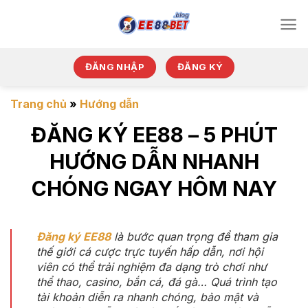
Chuyển
đến
nội
dung
ĐĂNG NHẬP
ĐĂNG KÝ
Trang chủ
»
Hướng dẫn
ĐĂNG KÝ EE88 – 5 PHÚT
HƯỚNG DẪN NHANH
CHÓNG NGAY HÔM NAY
Đăng ký EE88
là bước quan trọng để tham gia
thế giới cá cược trực tuyến hấp dẫn, nơi hội
viên có thể trải nghiệm đa dạng trò chơi như
thể thao, casino, bắn cá, đá gà… Quá trình tạo
tài khoản diễn ra nhanh chóng, bảo mật và