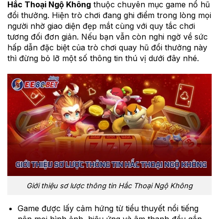
Hắc Thoại Ngộ Không
thuộc chuyên mục game nổ hũ
đổi thưởng. Hiện trò chơi đang ghi điểm trong lòng mọi
người nhờ giao diện đẹp mắt cùng với quy tắc chơi
tương đối đơn giản. Nếu bạn vẫn còn nghi ngờ về sức
hấp dẫn đặc biệt của trò chơi quay hũ đổi thưởng này
thì đừng bỏ lỡ một số thông tin thú vị dưới đây nhé.
Giới thiệu sơ lược thông tin Hắc Thoại Ngộ Không
Game được lấy cảm hứng từ tiểu thuyết nổi tiếng