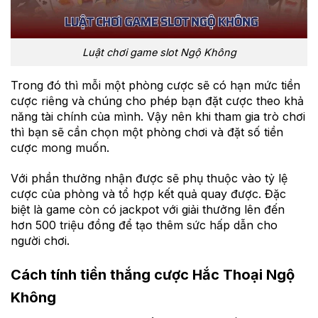
Luật chơi game slot Ngộ Không
Trong đó thì mỗi một phòng cược sẽ có hạn mức tiền
cược riêng và chúng cho phép bạn đặt cược theo khả
năng tài chính của mình. Vậy nên khi tham gia trò chơi
thì bạn sẽ cần chọn một phòng chơi và đặt số tiền
cược mong muốn.
Với phần thưởng nhận được sẽ phụ thuộc vào tỷ lệ
cược của phòng và tổ hợp kết quả quay được. Đặc
biệt là game còn có jackpot với giải thưởng lên đến
hơn 500 triệu đồng để tạo thêm sức hấp dẫn cho
người chơi.
Cách tính tiền thắng cược Hắc Thoại Ngộ
Không