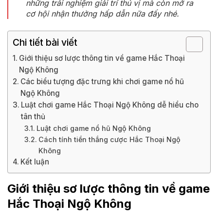
những trải nghiệm giải trí thú vị mà còn mở ra
cơ hội nhận thưởng hấp dẫn nữa đấy nhé.
Chi tiết bài viết
Giới thiệu sơ lược thông tin về game Hắc Thoại
Ngộ Không
Các biểu tượng đặc trưng khi chơi game nổ hũ
Ngộ Không
Luật chơi game Hắc Thoại Ngộ Không dễ hiểu cho
tân thủ
Luật chơi game nổ hũ Ngộ Không
Cách tính tiền thắng cược Hắc Thoại Ngộ
Không
Kết luận
Giới thiệu sơ lược thông tin về game
Hắc Thoại Ngộ Không