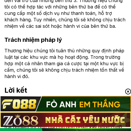
đến vai trò của những bên thứ 3. Thương hiệu chúng
tôi có thể hợp tác với những bên thứ ba để có thể
cung cấp một số dịch vụ như thanh toán, hỗ trợ
khách hàng. Tuy nhiên, chúng tôi sẽ không chịu trách
nhiệm về các sai sót hoặc hành vi của bên thứ ba.
Trách nhiệm pháp lý
Thương hiệu chúng tôi tuân thủ những quy định pháp
luật tại các khu vực mà họ hoạt động. Trong trường
hợp một cá nhân tham gia cá cược tại một khu vực bị
cấm, chúng tôi sẽ không chịu trách nhiệm tổn thất về
hành vi đó.
Lời kết
Các chính sách
miễn trừ trách nhiệm
đóng một vai
trò vô cùng quan trọng trong việc bảo vệ quyền lợi
của cả khách hàng lẫn doanh nghiệp EE88. Việc hiểu
rõ những quy định này không chỉ giúp người chơi có
trải nghiệm tốt hơn mà còn góp phần xây dựng cộng