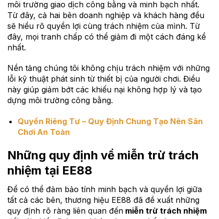
môi trường giao dịch công bằng và minh bạch nhất.
Từ đây, cả hai bên doanh nghiệp và khách hàng đều
sẽ hiểu rõ quyền lợi cùng trách nhiệm của mình. Từ
đây, mọi tranh chấp có thể giảm đi một cách đáng kể
nhất.
Nền tảng chúng tôi không chịu trách nhiệm với những
lỗi kỹ thuật phát sinh từ thiết bị của người chơi. Điều
này giúp giảm bớt các khiếu nại không hợp lý và tạo
dựng môi trường công bằng.
Quyền Riêng Tư – Quy Định Chung Tạo Nên Sân
Chơi An Toàn
Những quy định về miễn trừ trách
nhiệm tại EE88
Để có thể đảm bảo tính minh bạch và quyền lợi giữa
tất cả các bên, thương hiệu EE88 đã đề xuất những
quy định rõ ràng liên quan đến
miễn trừ trách nhiệm