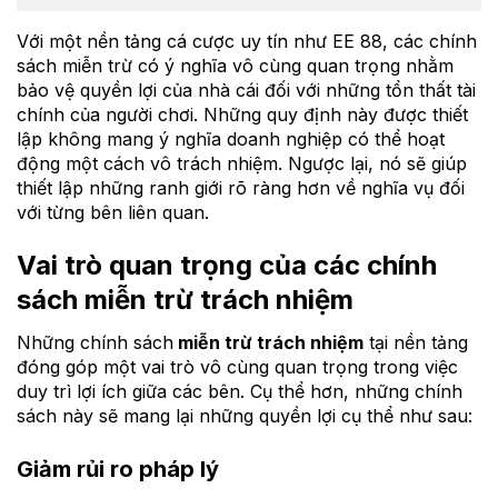
Với một nền tảng cá cược uy tín như EE 88, các chính
sách miễn trừ có ý nghĩa vô cùng quan trọng nhằm
bảo vệ quyền lợi của nhà cái đối với những tổn thất tài
chính của người chơi. Những quy định này được thiết
lập không mang ý nghĩa doanh nghiệp có thể hoạt
động một cách vô trách nhiệm. Ngược lại, nó sẽ giúp
thiết lập những ranh giới rõ ràng hơn về nghĩa vụ đối
với từng bên liên quan.
Vai trò quan trọng của các chính
sách miễn trừ trách nhiệm
Những chính sách
miễn trừ trách nhiệm
tại nền tảng
đóng góp một vai trò vô cùng quan trọng trong việc
duy trì lợi ích giữa các bên. Cụ thể hơn, những chính
sách này sẽ mang lại những quyền lợi cụ thể như sau:
Giảm rủi ro pháp lý