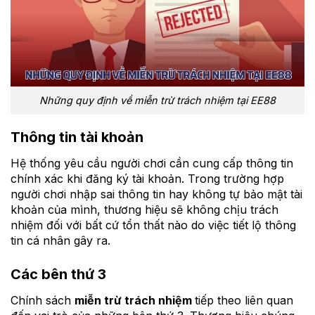
Những quy định về miễn trừ trách nhiệm tại EE88
Thông tin tài khoản
Hệ thống yêu cầu người chơi cần cung cấp thông tin
chính xác khi đăng ký tài khoản. Trong trường hợp
người chơi nhập sai thông tin hay không tự bảo mật tài
khoản của mình, thương hiệu sẽ không chịu trách
nhiệm đối với bất cứ tổn thất nào do việc tiết lộ thông
tin cá nhân gây ra.
Các bên thứ 3
Chính sách
miễn trừ trách nhiệm
tiếp theo liên quan