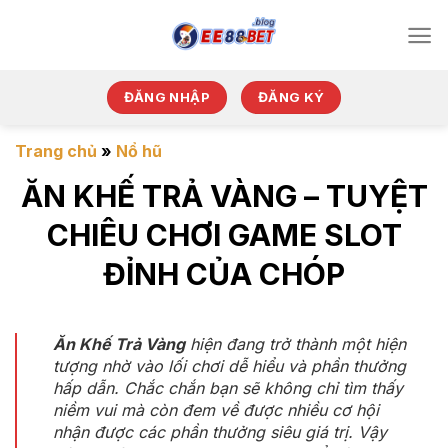
Chuyển
đến
nội
dung
ĐĂNG NHẬP
ĐĂNG KÝ
Trang chủ
»
Nổ hũ
ĂN KHẾ TRẢ VÀNG – TUYỆT
CHIÊU CHƠI GAME SLOT
ĐỈNH CỦA CHÓP
Ăn Khế Trả Vàng
hiện đang trở thành một hiện
tượng nhờ vào lối chơi dễ hiểu và phần thưởng
hấp dẫn. Chắc chắn bạn sẽ không chỉ tìm thấy
niềm vui mà còn đem về được nhiều cơ hội
nhận được các phần thưởng siêu giá trị. Vậy