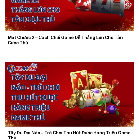
Mạt Chược 2 – Cách Chơi Game Dễ Thắng Lớn Cho Tân
Cược Thủ
Tây Du Đại Náo – Trò Chơi Thu Hút Được Hàng Triệu Game
Thủ