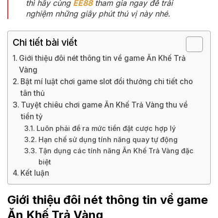
thì hãy cùng
EE88
tham gia ngay để trải
nghiệm những giây phút thú vị này nhé.
Chi tiết bài viết
Giới thiệu đôi nét thông tin về game Ăn Khế Trả
Vàng
Bật mí luật chơi game slot đổi thưởng chi tiết cho
tân thủ
Tuyệt chiêu chơi game Ăn Khế Trả Vàng thu về
tiền tỷ
Luôn phải đề ra mức tiền đặt cược hợp lý
Hạn chế sử dụng tính năng quay tự động
Tận dụng các tính năng Ăn Khế Trả Vàng đặc
biệt
Kết luận
Giới thiệu đôi nét thông tin về game
Ăn Khế Trả Vàng