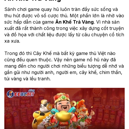
Sảnh chơi game quay hũ luôn tràn đầy sức sống và
thu hút được vô số cược thủ. Một phần lớn là nhờ vào
sức hấp dẫn của game
Ăn Khế Trả Vàng
. Vì nhà sản
xuất đã rất thành công trong việc xây dựng cốt truyện
và đồ họa với chất liệu được lấy từ câu chuyện cổ tích
xa xưa.
Trong đó thì Cây Khế mà bất kỳ game thủ Việt nào
cũng đều quen thuộc. Vậy nên game nổ hũ này đã
mang đến cho người chơi những biểu tượng dễ nhớ và
gần gũi như người anh, người em, cây khế, chim thần,
túi vàng và lều tranh.