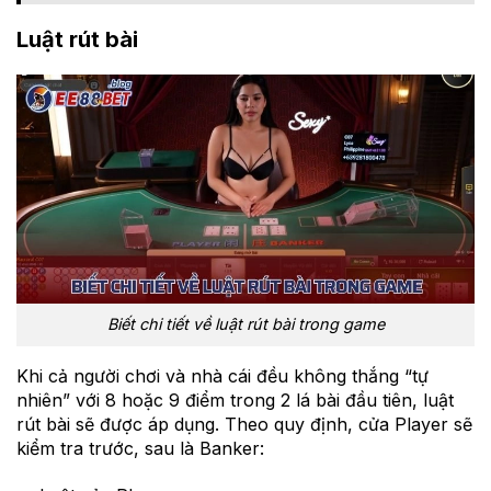
Luật rút bài
Biết chi tiết về luật rút bài trong game
Khi cả người chơi và nhà cái đều không thắng “tự
nhiên” với 8 hoặc 9 điểm trong 2 lá bài đầu tiên, luật
rút bài sẽ được áp dụng. Theo quy định, cửa Player sẽ
kiểm tra trước, sau là Banker: