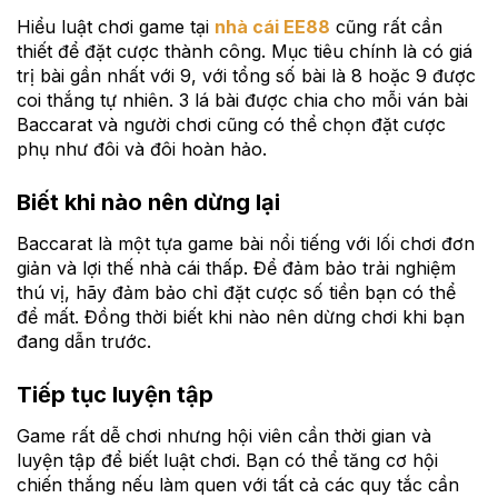
Hiểu luật chơi game tại
nhà cái EE88
cũng rất cần
thiết để đặt cược thành công. Mục tiêu chính là có giá
trị bài gần nhất với 9, với tổng số bài là 8 hoặc 9 được
coi thắng tự nhiên. 3 lá bài được chia cho mỗi ván bài
Baccarat và người chơi cũng có thể chọn đặt cược
phụ như đôi và đôi hoàn hảo.
Biết khi nào nên dừng lại
Baccarat là một tựa game bài nổi tiếng với lối chơi đơn
giản và lợi thế nhà cái thấp. Để đảm bảo trải nghiệm
thú vị, hãy đảm bảo chỉ đặt cược số tiền bạn có thể
để mất. Đồng thời biết khi nào nên dừng chơi khi bạn
đang dẫn trước.
Tiếp tục luyện tập
Game rất dễ chơi nhưng hội viên cần thời gian và
luyện tập để biết luật chơi. Bạn có thể tăng cơ hội
chiến thắng nếu làm quen với tất cả các quy tắc cần