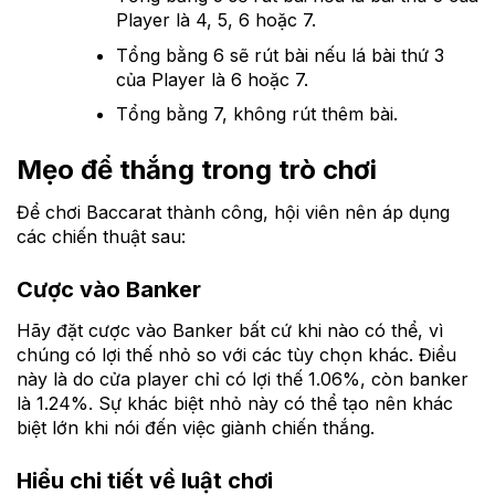
Player là 4, 5, 6 hoặc 7.
Tổng bằng 6 sẽ rút bài nếu lá bài thứ 3
của Player là 6 hoặc 7.
Tổng bằng 7, không rút thêm bài.
Mẹo để thắng trong trò chơi
Để chơi Baccarat thành công, hội viên nên áp dụng
các chiến thuật sau:
Cược vào Banker
Hãy đặt cược vào Banker bất cứ khi nào có thể, vì
chúng có lợi thế nhỏ so với các tùy chọn khác. Điều
này là do cửa player chỉ có lợi thế 1.06%, còn banker
là 1.24%. Sự khác biệt nhỏ này có thể tạo nên khác
biệt lớn khi nói đến việc giành chiến thắng.
Hiểu chi tiết về luật chơi