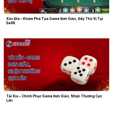
Xóc Đĩa – Khám Phá Tựa Game Đơn Giản, Đầy Thú Vị Tại
Ee88
Tài Xỉu – Chinh Phục Game Đơn Giản, Nhận Thưởng Cực
Lớn