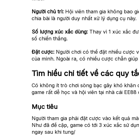
Người chủ trì:
Hội viên tham gia không bao g
chia bài là người duy nhất xử lý dụng cụ này.
Số lượng xúc xắc dùng:
Thay vì 1 xúc xắc đư
số chiến thắng.
Đặt cược:
Người chơi có thể đặt nhiều cược v
của mình. Ngoài ra, có nhiều cược chẵn giúp 
Tìm hiểu chi tiết về các quy tắ
Có không ít trò chơi sòng bạc gây khó khăn 
game rất dễ học và hội viên tại nhà cái EE88 
Mục tiêu
Người tham gia phải đặt cược vào kết quả mà 
Như đã đề cập, game có tới 3 xúc xắc sử dụng
ngay sau khi tung/