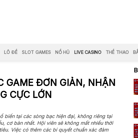
LÔ ĐỀ
SLOT GAMES
NỔ HŨ
LIVE CASINO
THỂ THAO
B
B
ỤC GAME ĐƠN GIẢN, NHẬN
G CỰC LỚN
 biến tại các sòng bạc hiện đại, không riêng tại
u, cơ bản nhất. Hội viên sẽ không mất nhiều thời
tiêu. Việc có thêm các bí quyết chuẩn xác đảm