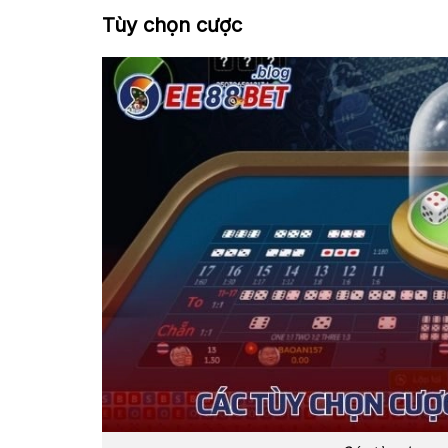
Tùy chọn cược