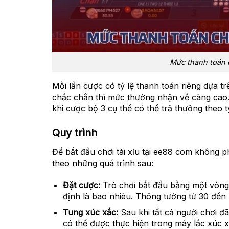
Mức thanh toán c
Mỗi lần cược có tỷ lệ thanh toán riêng dựa 
chắc chắn thì mức thưởng nhận về càng cao. V
khi cược bộ 3 cụ thể có thể trả thưởng theo tỷ
Quy trình
Để bắt đầu chơi tài xỉu tại ee88 com không p
theo những quá trình sau:
Đặt cược:
Trò chơi bắt đầu bằng một vòng 
định là bao nhiêu. Thông tường từ 30 đến 
Tung xúc xắc:
Sau khi tất cả người chơi đ
có thể được thực hiện trong máy lắc xúc x