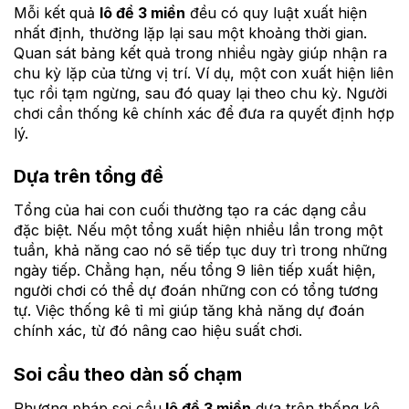
Mỗi kết quả
lô đề 3 miền
đều có quy luật xuất hiện
nhất định, thường lặp lại sau một khoảng thời gian.
Quan sát bảng kết quả trong nhiều ngày giúp nhận ra
chu kỳ lặp của từng vị trí. Ví dụ, một con xuất hiện liên
tục rồi tạm ngừng, sau đó quay lại theo chu kỳ. Người
chơi cần thống kê chính xác để đưa ra quyết định hợp
lý.
Dựa trên tổng đề
Tổng của hai con cuối thường tạo ra các dạng cầu
đặc biệt. Nếu một tổng xuất hiện nhiều lần trong một
tuần, khả năng cao nó sẽ tiếp tục duy trì trong những
ngày tiếp. Chẳng hạn, nếu tổng 9 liên tiếp xuất hiện,
người chơi có thể dự đoán những con có tổng tương
tự. Việc thống kê tỉ mỉ giúp tăng khả năng dự đoán
chính xác, từ đó nâng cao hiệu suất chơi.
Soi cầu theo dàn số chạm
Phương pháp soi cầu
lô đề 3 miền
dựa trên thống kê