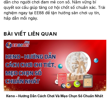
dẫn cho người chơi đam mê con số. Nắm vững bí
quyết soi cầu giúp tăng cơ hội chốt số chuẩn xác. Trải
nghiệm ngay tại EE88 để tận hưởng sân chơi uy tín,
hấp dẫn mỗi ngày.
BÀI VIẾT LIÊN QUAN
Keno – Hướng Dẫn Cách Chơi Và Mẹo Chọn Số Chuẩn Nhất