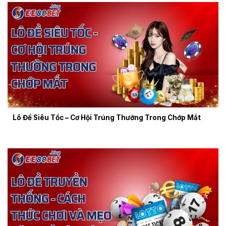
Lô Đề Siêu Tốc – Cơ Hội Trúng Thưởng Trong Chớp Mắt