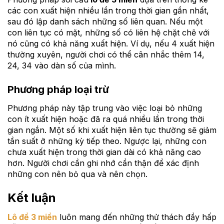
các con xuất hiện nhiều lần trong thời gian gần nhất,
sau đó lập danh sách những số liên quan. Nếu một
con liên tục có mặt, những số có liên hệ chặt chẽ với
nó cũng có khả năng xuất hiện. Ví dụ, nếu 4 xuất hiện
thường xuyên, người chơi có thể cân nhắc thêm 14,
24, 34 vào dàn số của mình.
Phương pháp loại trừ
Phương pháp này tập trung vào việc loại bỏ những
con ít xuất hiện hoặc đã ra quá nhiều lần trong thời
gian ngắn. Một số khi xuất hiện liên tục thường sẽ giảm
tần suất ở những kỳ tiếp theo. Ngược lại, những con
chưa xuất hiện trong thời gian dài có khả năng cao
hơn. Người chơi cần ghi nhớ cẩn thận để xác định
những con nên bỏ qua và nên chọn.
Kết luận
Lô đề 3 miền
luôn mang đến những thử thách đầy hấp