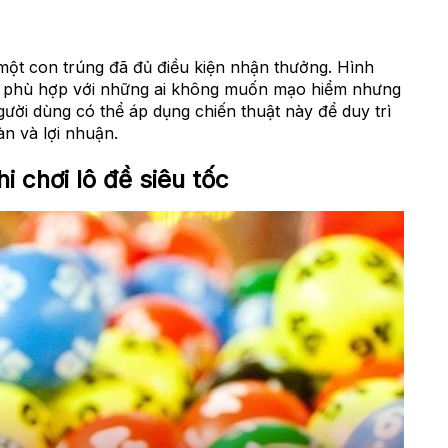
 một con trúng đã đủ điều kiện nhận thưởng. Hình
 ro, phù hợp với những ai không muốn mạo hiểm nhưng
ời dùng có thể áp dụng chiến thuật này để duy trì
àn và lợi nhuận.
i chơi lô đề siêu tốc